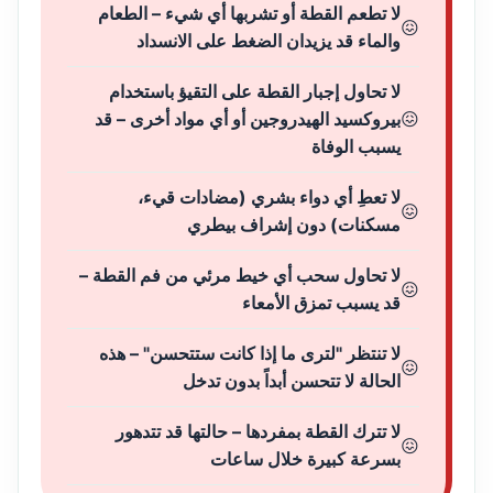
لا تطعم القطة أو تشربها أي شيء – الطعام
والماء قد يزيدان الضغط على الانسداد
لا تحاول إجبار القطة على التقيؤ باستخدام
بيروكسيد الهيدروجين أو أي مواد أخرى – قد
يسبب الوفاة
لا تعطِ أي دواء بشري (مضادات قيء،
مسكنات) دون إشراف بيطري
لا تحاول سحب أي خيط مرئي من فم القطة –
قد يسبب تمزق الأمعاء
لا تنتظر "لترى ما إذا كانت ستتحسن" – هذه
الحالة لا تتحسن أبداً بدون تدخل
لا تترك القطة بمفردها – حالتها قد تتدهور
بسرعة كبيرة خلال ساعات