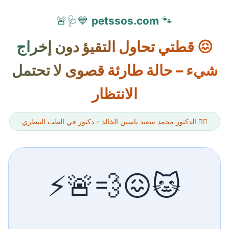
💙🩺🚨
petssos.com
🐾
😖 قطتي تحاول التقيؤ دون إخراج
شيء – حالة طارئة قصوى لا تحتمل
الانتظار
👨‍⚕️ الدكتور محمد سعيد ياسين الخالد - دكتور في الطب البيطري
🐱😖💨🚨⚡