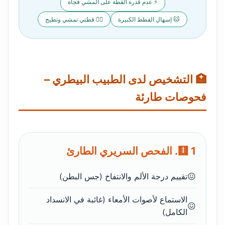
⚡ عدم قدرة القطة على المشي فجأة
🐱 إسهال القطط الكبيرة
🚶‍♂️ قطتي تمشي وتطيح
🏥 التشخيص لدى الطبيب البيطري –
فحوصات طارئة
🩻 1. الفحص السريري الطارئ
تقييم درجة الألم والانتفاخ (جس البطن)
الاستماع لأصوات الأمعاء (غائبة في الانسداد
الكامل)