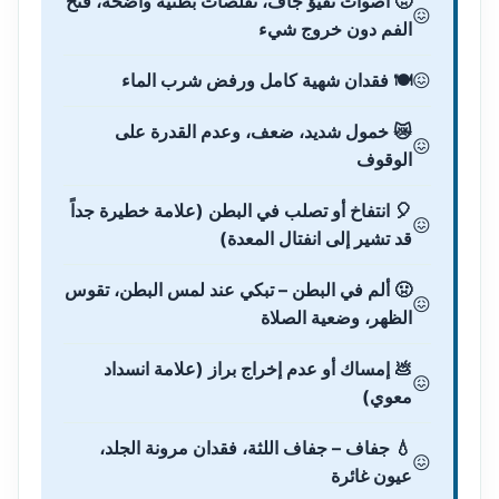
🤢 أصوات تقيؤ جاف، تقلصات بطنية واضحة، فتح
الفم دون خروج شيء
🍽️ فقدان شهية كامل ورفض شرب الماء
😿 خمول شديد، ضعف، وعدم القدرة على
الوقوف
🎈 انتفاخ أو تصلب في البطن (علامة خطيرة جداً
قد تشير إلى انفتال المعدة)
🤢 ألم في البطن – تبكي عند لمس البطن، تقوس
الظهر، وضعية الصلاة
💩 إمساك أو عدم إخراج براز (علامة انسداد
معوي)
💧 جفاف – جفاف اللثة، فقدان مرونة الجلد،
عيون غائرة