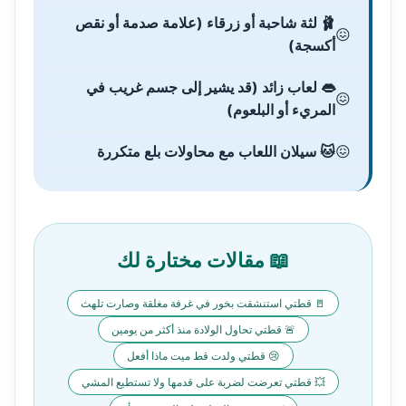
🩰 لثة شاحبة أو زرقاء (علامة صدمة أو نقص
أكسجة)
👄 لعاب زائد (قد يشير إلى جسم غريب في
المريء أو البلعوم)
🐱 سيلان اللعاب مع محاولات بلع متكررة
📖 مقالات مختارة لك
🚪 قطتي استنشقت بخور في غرفة مغلقة وصارت تلهث
🚨 قطتي تحاول الولادة منذ أكثر من يومين
😢 قطتي ولدت قط ميت ماذا أفعل
💥 قطتي تعرضت لضربة على قدمها ولا تستطيع المشي