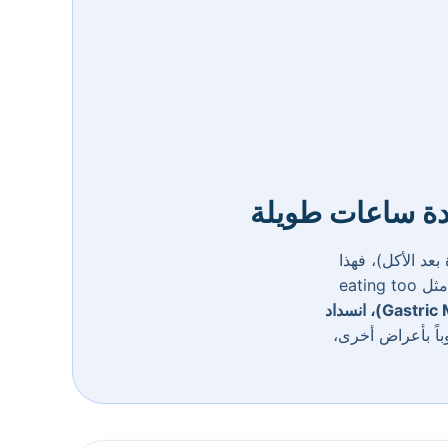
عدة ساعات طويلة
عد الأكل)، فهذا
يشير إلى أن الطعام بقي في المعدة فترة أطول من الطبيعي. قد يكون السبب بسيطاً مثل eating too
بطء تفريغ المعدة (Gastric Motility Disorder)، انسداد
وباً بأعراض أخرى،