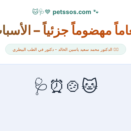
💙🩺🐱
petssos.com
🐾
اً مهضوماً جزئياً – الأسبا
👨‍⚕️ الدكتور محمد سعيد ياسين الخالد - دكتور في الطب البيطري
🐱🍲⏰🩺