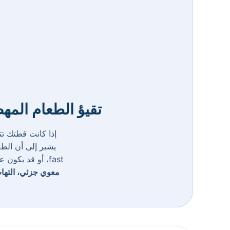
تقيؤ الطعام المه
إذا كانت قطتك تت
fast، أو قد يكون علامة على مشاكل خطيرة مثل
معوي جزئي، التهاب