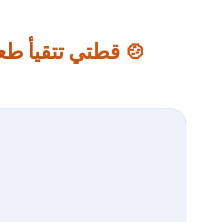
🍲 قطتي تتقيأ طعام