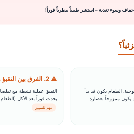
فاف وسوء تغذية – استشر طبيباً بيطرياً فوراً!
ياً؟
⚠️ 2. الفرق بين التقيؤ والقلس (Regurgitation)
 من تناول الوجبة. الطعام يكون قد بدأ
التقيؤ: عملية نشطة مع تقلصا
 يكون ممزوجاً بعصارة
يحدث فوراً بعد الأكل (الطعام
مهم للتمييز