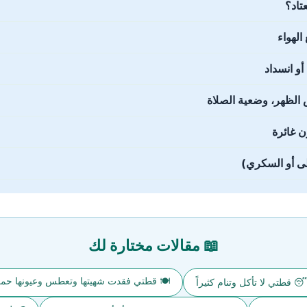
تاد؟
الهواء
و انسداد
الظهر، وضعية الصلاة
ن غائرة
لى أو السكري)
📖 مقالات مختارة لك
🍽️ قطتي فقدت شهيتها وتعطس وعيونها حمر
 قطتي لا تأكل وتنام كثيراً