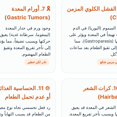
 6. الفشل الكلوي المزمن
🎗️ 7. أورام المعدة
(Gastric Tumors)
السموم (اليوريا) في الدم
وجود ورم في جدار المعدة
هيجاً في المعدة ويؤثر على
(ليمفوما، سرطانة غدية) يعيق
حركتها (Gastroparesis)، مما
حركتها ويسبب تضيقاً، مما يؤد
إلى تقيؤ الطعام بعد ساعات
إلى تأخر تفريغ المعدة وتقيؤ
كل.
الطعام المهضوم.
 مزمن شائع
نادر لكن خطير
🌿 10. كرات الشعر
🍲 11. الحساسية الغذائ
أو عدم تحمل الطعام
 الشعر في المعدة قد يعيق
رد فعل تحسسي تجاه نوع معي
 ويسبب تأخر تفريغ المعدة،
من الطعام قد يسبب التهاباً وتأ