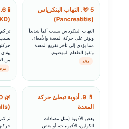
🩷 5. التهاب البنكرياس
(CKD)
(Pancreatitis)
التهاب البنكرياس يسبب ألماً شديداً
تراكم 
ويؤثر على حركة المعدة والأمعاء،
يسبب ت
مما يؤدي إلى تأخر تفريغ المعدة
وتقيؤ الطعام المهضوم.
يؤدي 
من الأ
مؤلم
مرض
💊 9. أدوية تبطئ حركة
المعدة
(Hairballs)
بعض الأدوية (مثل مضادات
تراكم
الكولين، الأفيونيات، أو بعض
حركتها