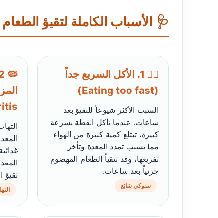
🩺 الأسباب الكاملة لتقيؤ الطعام
🏃‍♂️ 1. الأكل السريع جداً
(Eating too fast)
tis)
السبب الأكثر شيوعاً للتقيؤ بعد
ساعات. عندما تأكل القطة بسرعة
التهاب
كبيرة، تبتلع كمية كبيرة من الهواء
المعد
مما يسبب تمدد المعدة وتأخر
غذائي
تفريغها، وقد تتقيأ الطعام المهضوم
المعد
جزئياً بعد ساعات.
تقيؤ 
سلوكي شائع
الته