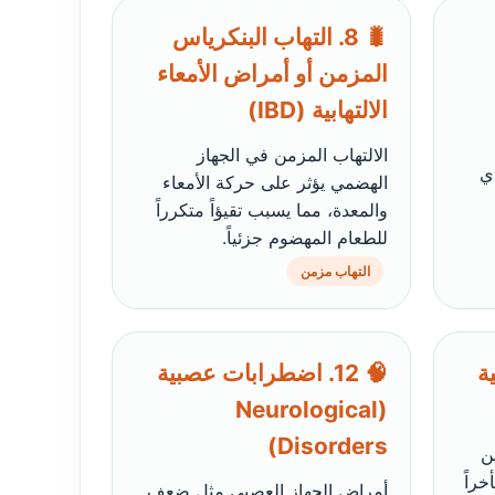
🐛 8. التهاب البنكرياس
المزمن أو أمراض الأمعاء
الالتهابية (IBD)
الالتهاب المزمن في الجهاز
ي
الهضمي يؤثر على حركة الأمعاء
والمعدة، مما يسبب تقيؤاً متكرراً
للطعام المهضوم جزئياً.
التهاب مزمن
ية
🧠 12. اضطرابات عصبية
(Neurological
Disorders)
ن
خراً
أمراض الجهاز العصبي مثل ضعف