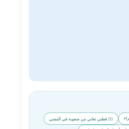
اء
🚶‍♀️ قطتي تعاني من صعوبة في المشي