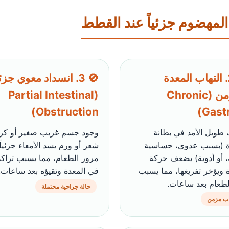
 المهضوم جزئياً عند القطط
🦠 2. التهاب المعدة
🚫 3. انسداد معوي جز
المزمن (Chronic
(Partial Intestinal
Obstruction)
Gastri
 طويل الأمد في بطانة
وجود جسم غريب صغير أو كر
ة (بسبب عدوى، حساسية
شعر أو ورم يسد الأمعاء جزئياً
ة، أو أدوية) يضعف حركة
مرور الطعام، مما يسبب تراك
ة ويؤخر تفريغها، مما يسبب
في المعدة وتقيؤه بعد ساعات.
الطعام بعد ساعات.
حالة جراحية محتملة
اب مزمن