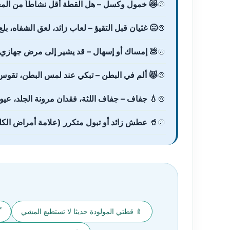
😿 خمول وكسل – هل القطة أقل نشاطاً من المع
🤢 غثيان قبل التقيؤ – لعاب زائد، لعق الشفاه، بلع 
💩 إمساك أو إسهال – قد يشير إلى مرض جهازي أ
😾 ألم في البطن – تبكي عند لمس البطن، تقوس 
💧 جفاف – جفاف اللثة، فقدان مرونة الجلد، عيو
🥤 عطش زائد أو تبول متكرر (علامة أمراض الك
🍼 قطتي المولودة حديثا لا تستطيع المشي