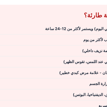
ة طارئة؟
رب لأكثر من يوم
امة نزيف داخلي)
كي عند اللمس، تقوس الظهر)
يرقان - علامة مرض كبدي خطير)
رارة الجسم
، الديفنباخيا، البوتس)
سريع