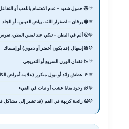
😿 خمول شديد – عدم الاهتمام باللعب أو التفاعل، 
🟡 يرقان – اصفرار اللثة، بياض العينين، أو الج
🤢 ألم في البطن – تبكي عند لمس البطن، تقوس 
💩 إسهال (قد يكون أخضر أو دموي) أو إمساك
📉 فقدان الوزن السريع أو التدريجي
🥤 عطش زائد أو تبول متكرر (علامة أمراض الكل
🌿 وجود بقايا عشب أو نبات في القيء
🤮 رائحة كريهة في الفم (قد تشير إلى مشاكل في 