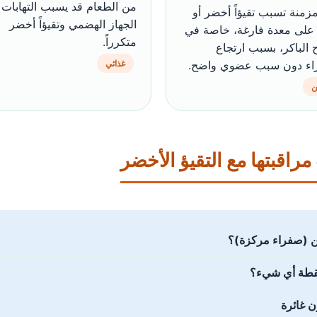
من الطعام قد يسبب التهابات
زمنة تسبب تقيؤاً أخضر أو
الجهاز الهضمي وتقيؤاً أخضر
على معدة فارغة، خاصة في
متكرراً.
 الباكر، بسبب ارتجاع
اء دون سبب عضوي واضح.
غذائي
ن
راقبتها مع التقيؤ الأخضر
ن (صفراء مركزة)؟
القطة أي شيء؟
ن غائرة