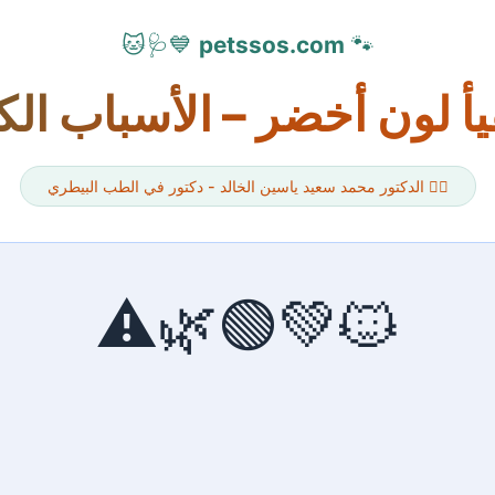
💙🩺🐱
petssos.com
🐾
أ لون أخضر – الأسباب الكا
👨‍⚕️ الدكتور محمد سعيد ياسين الخالد - دكتور في الطب البيطري
🐱💚🟢🌿⚠️