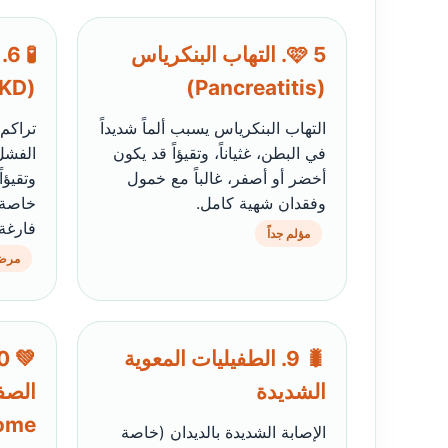
🩷 5. التهاب البنكرياس
(CKD)
(Pancreatitis)
التهاب البنكرياس يسبب ألماً شديداً
تراكم
في البطن، غثياناً، وتقيؤاً قد يكون
الفشل 
أخضر أو أصفر، غالباً مع خمول
وتقيؤا
وفقدان شهية كامل.
خاصة 
فارغة.
مؤلم جداً
مرض
🐛 9. الطفيليات المعوية
الشديدة
ome)
الإصابة الشديدة بالديدان (خاصة