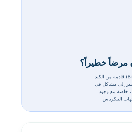
مرضاً خطيراً؟
إذا كانت قطتك تتقيأ سائلاً أخضر اللون، فهذا يعني عادة وجود عصارة صفراوية مركزة (Bile) قادمة من الكبد
 يشير إلى مشاكل في
رر، خاصة مع وجود
تهاب البنكرياس.