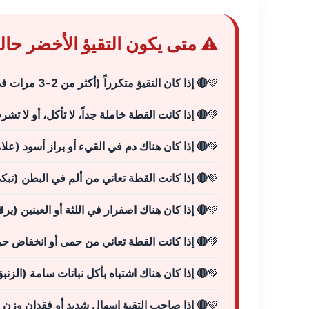
⚠️ متى يكون التقيؤ الأخضر حال
🔴 إذا كان التقيؤ متكرراً (أكثر من 2-3 مرات في اليوم) ويستمر لأكثر من 12-24 ساعة
🔴 إذا كانت القطة خاملة جداً، لا تأكل، أو لا تش
🔴 إذا كان هناك دم في القيء أو براز أسود (عل
🔴 إذا كانت القطة تعاني من ألم في البطن (تب
🔴 إذا كان هناك اصفرار في اللثة أو العينين (
🔴 إذا كانت القطة تعاني من حمى أو انخفاض ح
🔴 إذا كان هناك اشتباه بأكل نباتات سامة (الزنبق
🔴 إذا صاحب التقيؤ إسهال شديد أو فقدان وزن 