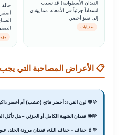
الديدان الأسطوانية) قد تسبب
حالة م
انسداداً جزئياً في الأمعاء، مما يؤدي
أصفر 
إلى تقيؤ أخضر.
الصباح
طفيليات
الصفر
مزم
📋 الأعراض المصاحبة التي يجب م
💚 لون القيء: أخضر فاتح (عشب) أم أخضر داك
🍽️ فقدان الشهية الكامل أو الجزئي – هل تأكل 
💧 جفاف – جفاف اللثة، فقدان مرونة الجلد، عيو