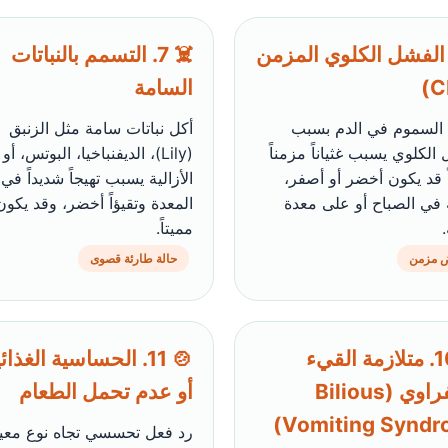
 6. الفشل الكلوي المزمن
☠️ 7. التسمم بالنباتات
السامة
 السموم في الدم بسبب
أكل نباتات سامة مثل الزنبق
الكلوي يسبب غثياناً مزمناً
(Lily)، الديفنباخيا، البوتس، أو
ً قد يكون أخضر أو أصفر،
الأزالية يسبب تهيجاً شديداً في
في الصباح أو على معدة
المعدة وتقيؤاً أخضر، وقد يكون
مميتاً.
 مزمن
حالة طارئة قصوى
💚 10. متلازمة القيء
🍲 11. الحساسية الغذائ
الصفراوي (Bilious
أو عدم تحمل الطعام
Vomiting Syndr
رد فعل تحسسي تجاه نوع معي