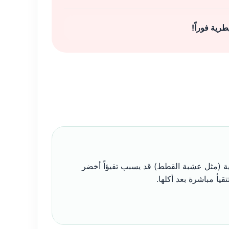
رية فوراً!
لية (مثل عشبة القطط) قد يسبب تقيؤاً أخضر
قيأ مباشرة بعد أكلها.