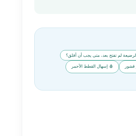
رضيعة لم تفتح بعد، متى يجب أن أقلق؟
 قشور
🩸 إسهال القطط الأحمر