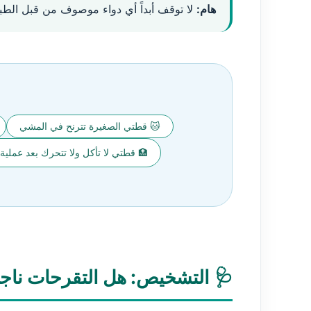
هام:
لا توقف أبداً أي دواء موصوف من قبل الط
🐱 قطتي الصغيرة تترنح في المشي
🏥 قطتي لا تأكل ولا تتحرك بعد عملي
🩺 التشخيص: هل التقرحات ناجم