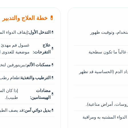
💊 خطة العلاج والتدبير
ستخدام، وتوقيت ظهور
التدخل الأول:
إيقاف الدواء ال
علاج
غسول فم مهدئ (مث
غالباً ما تكون سطحية
التقرحات:
موضعية للعدوى ال
مسكنات الألم:
ببرينورفين لتخف
اد الدم (الحساسية قد تظهر
الترطيب والتغذية:
طعام رطب م
مضادات
إذا كان ا
الهيستامين:
طبيب).
يروسات، أمراض مناعية).
بديل دوائي آمن:
قد يصف الطبي
لدواء المشتبه به ومراقبة