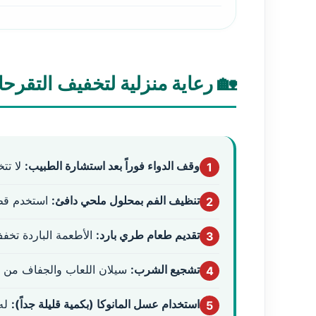
🏡 رعاية منزلية لتخفيف التقرحا
وقف الدواء فوراً بعد استشارة الطبيب:
لا تتخ
1
تنظيف الفم بمحلول ملحي دافئ:
استخدم قطنة
2
تقديم طعام طري بارد:
الأطعمة الباردة تخف
3
تشجيع الشرب:
سيلان اللعاب والجفاف من ا
4
استخدام عسل المانوكا (بكمية قليلة جداً):
له 
5