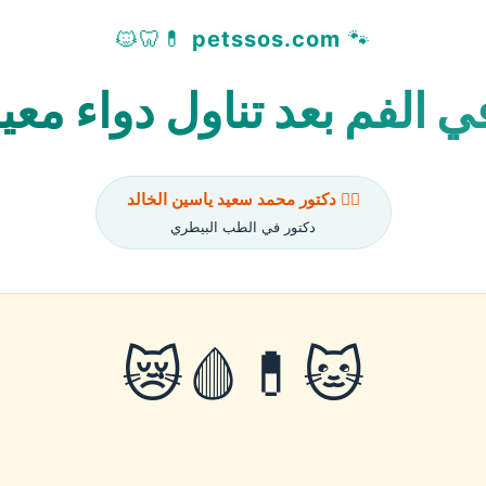
💊🦷🐱
petssos.com
🐾
 الفم بعد تناول دواء معي
👨‍⚕️ دكتور محمد سعيد ياسين الخالد
دكتور في الطب البيطري
🐱💊🩸😿