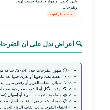
على كحول أو مواد حافظة تسبب تهيجاً
وتقرحات.
استخدام بدائل لطيفة
🔍 أعراض تدل على أن التقرحات
✓ ⏱️ ظهور التقرحات خلال 24-72 ساعة من بدء تناول الدواء الجديد.
✓ 🐾 القطة تحك وجهها أو تفرك فمها بعد تناو
✓ 💧 سيلان اللعاب الغزير أو رفض تناول الد
✓ 🚫 توقف الأكل أو الشرب مع وجود تقرحا
✓ 🤢 مصاحبة التقرحات بقيء أو إسهال (تسم
✓ 🔴 احمرار وتورم في اللثة أو اللسان مع ظه
✓ اختفاء التقرحات بعد إيقاف الدواء (تحت إ