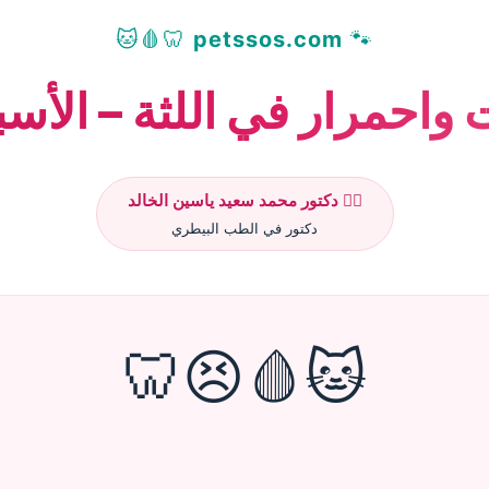
🦷🩸🐱
petssos.com
🐾
واحمرار في اللثة – الأسب
👨‍⚕️ دكتور محمد سعيد ياسين الخالد
دكتور في الطب البيطري
🐱🩸😣🦷