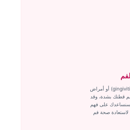
لفم
إذا لاحظت أن لثة قطتك حمراء، ملتهبة، أو بها تقرحات، فهذا يشير إلى التهاب اللثة (gingivitis) أو أمراض
ؤلم قطتك بشدة، وقد
ل، سنساعدك على فهم
 لاستعادة صحة فم