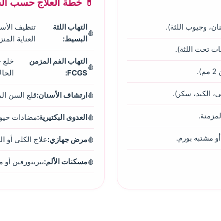
💊 خطة العلاج حسب الح
ان، وجيوب اللثة).
التهاب اللثة
تنظيف الأسنا
البسيط:
العناية المنز
ت تحت اللثة).
التهاب الفم المزمن
.
FCGS:
الحال
ى، الكبد، سكر).
ارتشاف الأسنان:
قلع السن ال
العدوى البكتيرية:
مضادات حيوية (
و مشتبه بورم.
مرض جهازي:
علاج الكلى أو 
مسكنات الألم:
ببرينورفين أو