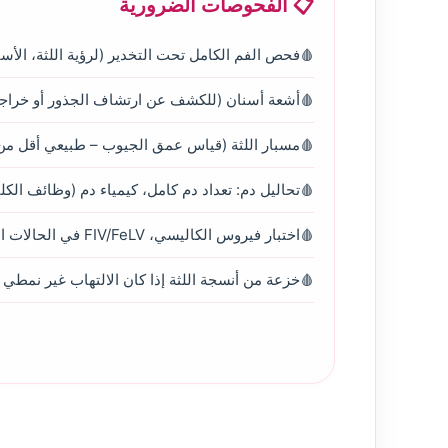
📋 الفحوصات الضرورية
فحص الفم الكامل تحت التخدير (لرؤية اللثة، الأسن
أشعة أسنان (للكشف عن ارتشاف الجذور أو خراجا
مسبار اللثة (قياس عمق الجيوب – طبيعي أقل من 2 مم)
تحاليل دم: تعداد دم كامل، كيمياء دم (وظائف الكل
اختبار فيروس الكاليسي، FIV/FeLV في الحالات المزمنة.
خزعة من أنسجة اللثة إذا كان الالتهاب غير نمطي أ