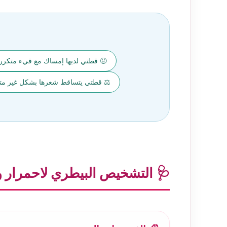
🤢 قطتي لديها إمساك مع قيء متكرر
⚖️ قطتي يتساقط شعرها بشكل غير متما
🩺 التشخيص البيطري لاحمرار و