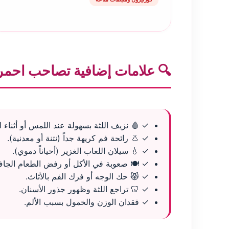
🔍 علامات إضافية تصاحب احمرا
✓ 🩸 نزيف اللثة بسهولة عند اللمس أو أثناء ا
✓ 👃 رائحة فم كريهة جداً (نتنة أو معدنية).
✓ 💧 سيلان اللعاب الغزير (أحياناً دموي).
✓ 🍽️ صعوبة في الأكل أو رفض الطعام الجا
✓ 😾 حك الوجه أو فرك الفم بالأثاث.
✓ 🦷 تراجع اللثة وظهور جذور الأسنان.
✓ فقدان الوزن والخمول بسبب الألم.