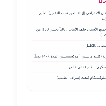
الة
ن الاحترافي (إزالة الجير تحت التخدير)، تعليم
لية.
خلع جميع الأسنان خلف الأنياب (غالباً يحسن 80% من
ات).
مصاب بالكامل.
كليندامايسين، أموكسيسيلين) لمدة 7-14 يوماً.
السكري، نظام غذائي خاص.
 ميلوكسيكام (تحت إشراف الطبيب).