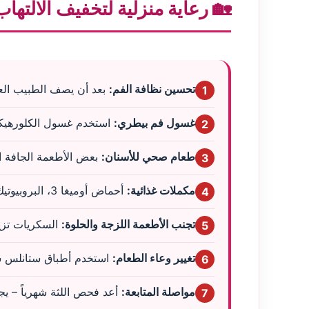
🏡 رعاية منزلية لتخفيف الالتها
تحسين نظافة الفم:
بعد أن يصف الطبيب العل
1
غسول فم بيطري:
استخدم غسول الكلورهيكسي
2
طعام صحي للأسنان:
بعض الأطعمة الجافة العلاجية (مثل Hill's t/d) تساعد في تقليل الجير، لكن 
3
مكملات غذائية:
أحماض أوميغا 3، البروبيوتيك، وفيتامين C (بجرعة بيطرية) قد تخفف الالتهاب.
4
تجنب الأطعمة اللزجة والحلوة:
السكريات تزيد
5
تغيير وعاء الطعام:
استخدم أطباق ستانلس ست
6
مواصلة المتابعة:
أعد فحص اللثة شهرياً – يجب
7