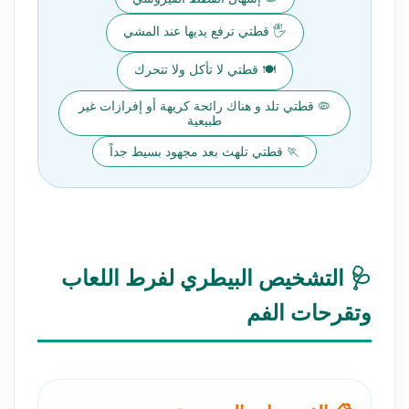
🖐️ قطتي ترفع يديها عند المشي
🍽️ قطتي لا تأكل ولا تتحرك
🦠 قطتي تلد و هناك رائحة كريهة أو إفرازات غير
طبيعية
🏃 قطتي تلهث بعد مجهود بسيط جداً
🩺 التشخيص البيطري لفرط اللعاب
وتقرحات الفم