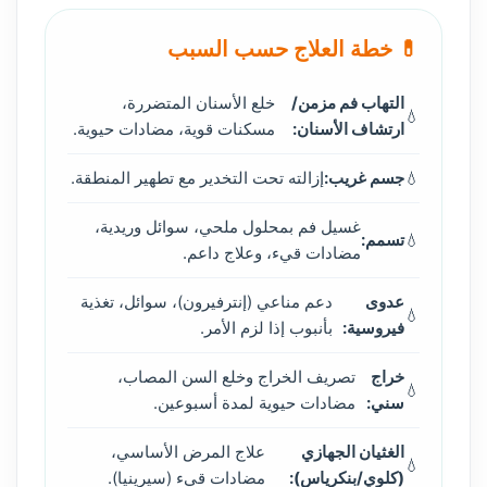
💊 خطة العلاج حسب السبب
التهاب فم مزمن/
خلع الأسنان المتضررة،
ارتشاف الأسنان:
مسكنات قوية، مضادات حيوية.
جسم غريب:
إزالته تحت التخدير مع تطهير المنطقة.
غسيل فم بمحلول ملحي، سوائل وريدية،
تسمم:
مضادات قيء، وعلاج داعم.
عدوى
دعم مناعي (إنترفيرون)، سوائل، تغذية
فيروسية:
بأنبوب إذا لزم الأمر.
خراج
تصريف الخراج وخلع السن المصاب،
سني:
مضادات حيوية لمدة أسبوعين.
الغثيان الجهازي
علاج المرض الأساسي،
(كلوي/بنكرياس):
مضادات قيء (سيرينيا).