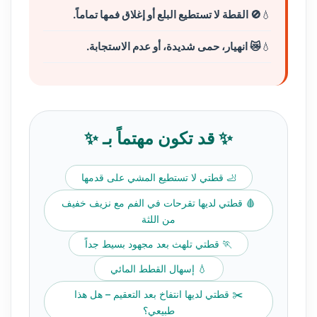
🚫 القطة لا تستطيع البلع أو إغلاق فمها تماماً.
😿 انهيار، حمى شديدة، أو عدم الاستجابة.
✨ قد تكون مهتماً بـ ✨
🦶 قطتي لا تستطيع المشي على قدمها
🩸 قطتي لديها تقرحات في الفم مع نزيف خفيف
من اللثة
🏃 قطتي تلهث بعد مجهود بسيط جداً
💧 إسهال القطط المائي
✂️ قطتي لديها انتفاخ بعد التعقيم – هل هذا
طبيعي؟