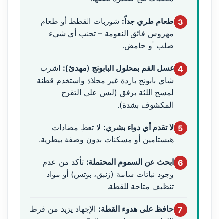
طعام طري جداً:
شوربات القطط أو طعام
3
مهروس فائق النعومة – تجنب أي شيء
صلب أو حامض.
غسل الفم بمحلول البابونج (مهدئ):
اشرب
4
شاي بابونج باردة غير محلاة واستخدم قطنة
لمسح اللثة برفق (ليس على التقرح
المكشوف بشدة).
لا تقدم أي دواء بشري:
لا تعطِ مضادات
5
هيستامين أو مسكنات بدون وصفة بيطرية.
ابحث عن السموم المحتملة:
تأكد من عدم
6
وجود نباتات سامة (زنبق، بوتس) أو مواد
تنظيف متاحة للقطة.
حافظ على هدوء القطة:
الإجهاد يزيد من فرط
7