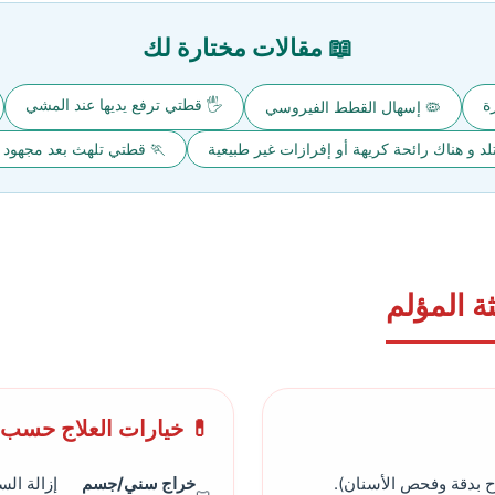
📖 مقالات مختارة لك
ة
🖐️ قطتي ترفع يديها عند المشي
🦠 إسهال القطط الفيروسي
د و هناك رائحة كريهة أو إفرازات غير طبيعية
🏃 قطتي تلهث بعد مجهود ب
ة المؤلم
💊 خيارات العلاج حسب
 بدقة وفحص الأسنان).
خراج سني/جسم
إزالة ال