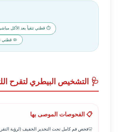
⏱️ قطتي تتقيأ بعد الأكل مباشر
🦠 قطتي تل
🩺 التشخيص البيطري لتقرح اللث
📋 الفحوصات الموصى بها
فحص فم كامل تحت التخدير الخفيف (لرؤية التقرح