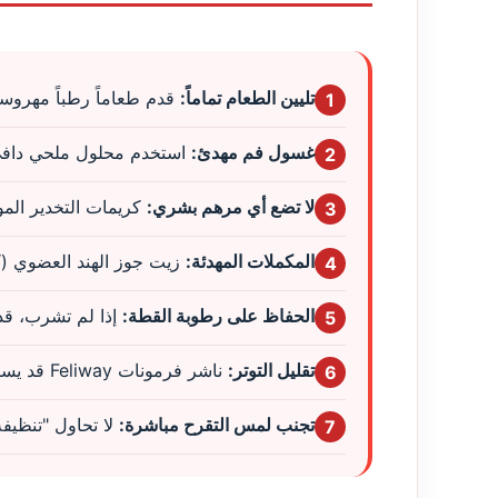
تليين الطعام تماماً:
قدم طعاماً رطباً مهروساً
1
غسول فم مهدئ:
استخدم محلول ملحي دافئ 
2
لا تضع أي مرهم بشري:
كريمات التخدير الم
3
المكملات المهدئة:
زيت جوز الهند العضوي (ك
4
الحفاظ على رطوبة القطة:
إذا لم تشرب، قدم
5
تقليل التوتر:
ناشر فرمونات Feliway قد يساعد في تقليل تفاقم التقرحات المناعية.
6
تجنب لمس التقرح مباشرة:
لا تحاول "تنظيفه"
7