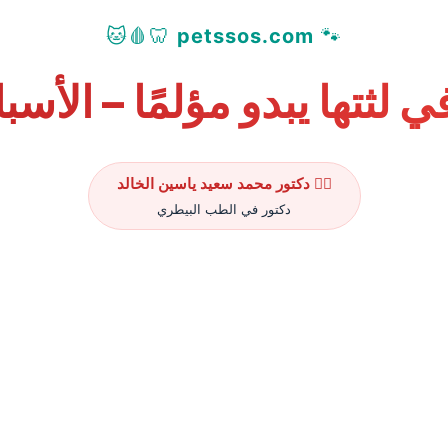
🦷🩸🐱
petssos.com
🐾
 لثتها يبدو مؤلمًا – الأسب
👨‍⚕️ دكتور محمد سعيد ياسين الخالد
دكتور في الطب البيطري