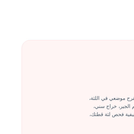
قرح موضعي في اللثة،
 الجير، خراج سني،
يفية فحص لثة قطتك،