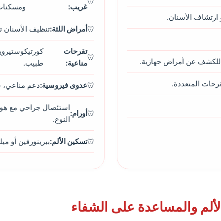
غريب:
ومسكنات
ارتشاف الأسنان.
أمراض اللثة:
تنظيف الأسنان تح
تقرحات
كورتيكوستيروي
 للكشف عن أمراض جهازية.
مناعية:
طبيب.
عدوى فيروسية:
دعم مناعي، س
استئصال جراحي مع هوا
أورام:
النوع.
تسكين الألم:
ببرينورفين أو مي
الألم والمساعدة على الشفاء