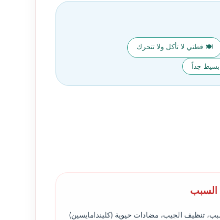
🍽️ قطتي لا تأكل ولا تتحرك
سيط جداً
 السبب
سبب، تنظيف الجيب، مضادات حيوية (كليندامايسين)