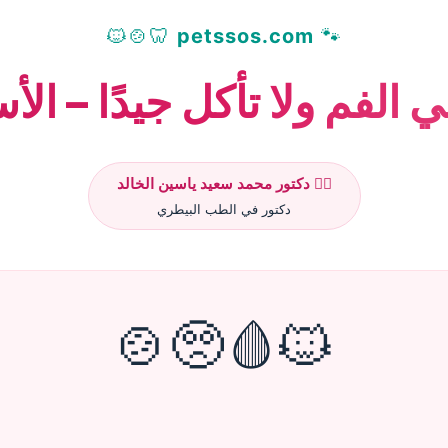
🦷🍲🐱
petssos.com
🐾
الفم ولا تأكل جيدًا – الأ
👨‍⚕️ دكتور محمد سعيد ياسين الخالد
دكتور في الطب البيطري
🐱🩸🥺🍲