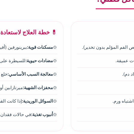
💊 خطة العلاج لاستعادة 
الفم المؤلم بدون تخدير).
مسكنات قوية:
ببرينورفين (أف
ت عميقة.
مضادات حيوية:
للسيطرة على ال
د دم).
معالجة السبب الأساسي:
خلع الأ
محفزات الشهية:
ميرتازابين أو
شتباه ورم.
السوائل الوريدية:
إذا كانت القطة
أنبوب تغذية:
في حالات فقدان ا