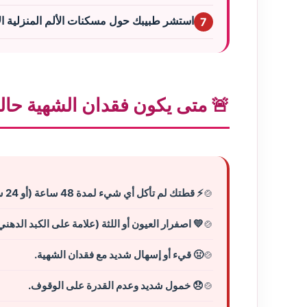
استشر طبيبك حول مسكنات الألم المنزلية الآ
7
🚨 متى يكون فقدان الشهية حالة 
⚡ قطتك لم تأكل أي شيء لمدة 48 ساعة (أو 24 ساعة إذا كانت قط صغير أو كبير السن).
💛 اصفرار العيون أو اللثة (علامة على الكبد الدهني
🤢 قيء أو إسهال شديد مع فقدان الشهية.
😞 خمول شديد وعدم القدرة على الوقوف.