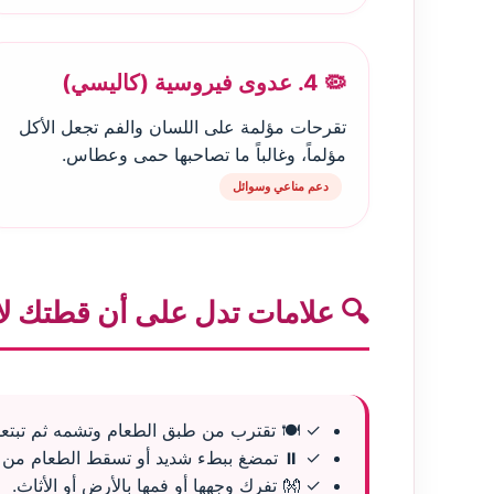
🦠 4. عدوى فيروسية (كاليسي)
تقرحات مؤلمة على اللسان والفم تجعل الأكل
مؤلماً، وغالباً ما تصاحبها حمى وعطاس.
دعم مناعي وسوائل
🔍 علامات تدل على أن قطتك لا 
✓ 🍽️ تقترب من طبق الطعام وتشمه ثم تبتعد
✓ ⏸️ تمضغ ببطء شديد أو تسقط الطعام من ف
✓ 👐 تفرك وجهها أو فمها بالأرض أو الأثاث.