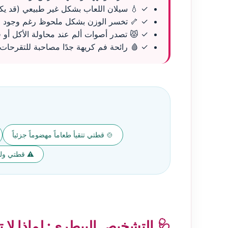
✓ 💧 سيلان اللعاب بشكل غير طبيعي (قد يك
✓ 🦴 تخسر الوزن بشكل ملحوظ رغم وجود ط
✓ 😾 تصدر أصوات ألم عند محاولة الأكل أو ف
✓ 🩸 رائحة فم كريهة جدًا مصاحبة للتقرحات.
🍲 قطتي تتقيأ طعاماً مهضوماً جزئياً
⚠️ قطتي ول
🩺 التشخيص البيطري: لماذا لا 