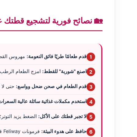
🏡 نصائح فورية لتشجيع قطتك عل
قدم طعامًا طريًا فائق النعومة:
مهروس القطط ا
1
اصنع "شوربة" للقطط:
امزج الطعام الرطب مع
2
قدم الطعام في صحن ضحل وواسع:
حتى لا 
3
استخدم مكملات غذائية سائلة عالية السعرات
4
لا تجبر قطتك على الأكل:
الضغط يزيد التوتر؛
5
حافظ على هدوء البيئة:
فرمونات Feliway قد تقلل التوتر وتحسن الشهية.
6