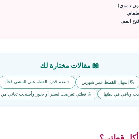
ون دموي).
عام.
تح الفم.
📖 مقالات مختارة لك
⚡ عدم قدرة القطة على المشي فجأة
🐱 إسهال القطط عمر شهرين
دت وباقي في بطنها
🌸 قطتي تعرضت لعطر أو بخور وأصبحت تعاني من
تأكل قطتي؟